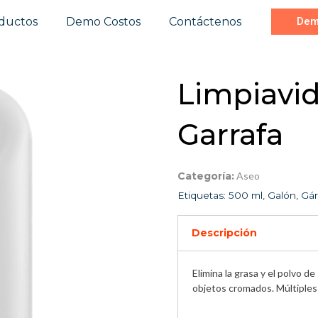
ductos
Demo Costos
Contáctenos
Dem
Limpiavid
Garrafa
Categoría:
Aseo
Etiquetas:
500 ml
,
Galón
,
Gár
Descripción
Elimina la grasa y el polvo d
objetos cromados. Múltiples 