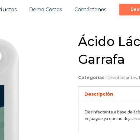
ductos
Demo Costos
Contáctenos
Dem
Ácido Lác
Garrafa
Categorías:
Desinfectantes
,
Descripción
Desinfectante a base de áci
enjuague ya que no deja arom