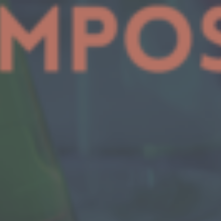
of type
string is
deprecated
in