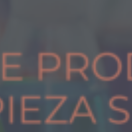
: ltrim():
Passing
null to
parameter
/home/awmyzcnxoosu
Deprecated
#1 ($string)
content/themes/jupiterx/lib/a