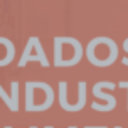
: ltrim():
Passing
null to
parameter
/home/awmyzcnxoosu
Deprecated
#1 ($string)
content/themes/jupiterx/lib/a
of type
string is
deprecated
in