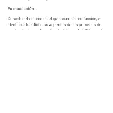
En conclusión…
Describir el entorno en el que ocurre la producción, e
identificar los distintos aspectos de los procesos de
producción te ayudan a disminuir las probabilidades de
que ocurra la contaminación vírica de los alimentos.
¡Explora nuestras alternativas!
Conocer productos especializados
Facebook
Twitter
LinkedIn