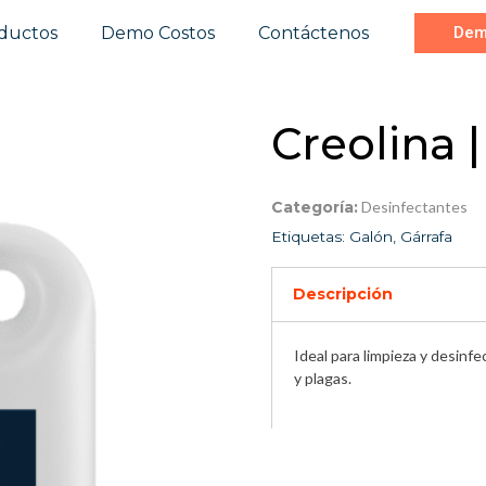
ductos
Demo Costos
Contáctenos
Dem
Creolina |
Categoría:
Desinfectantes
Etiquetas:
Galón
,
Gárrafa
Descripción
Ideal para limpieza y desinf
y plagas.