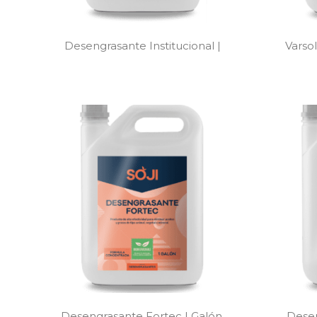
Desengrasante Institucional |
Varsol
Desengrasante Fortec | Galón,
Desen