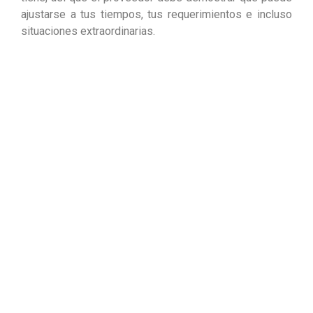
ajustarse a tus tiempos, tus requerimientos e incluso
situaciones extraordinarias.
Ingresa a
soji.com.co
y encuentras todo lo que
requieres para una correcta Limpieza y
Desinfección…
Hablar con un representante
Facebook
Twitter
LinkedIn
Reduce los costos por ausentismo
Anterior