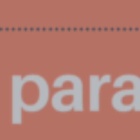
: ltrim():
Passing
null to
parameter
/home/awmyzcnxoosu
Deprecated
#1 ($string)
content/themes/jupiterx/lib/a
of type
string is
deprecated
in