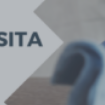
: ltrim():
Passing
null to
parameter
/home/awmyzcnxoosu
Deprecated
#1 ($string)
content/themes/jupiterx/lib/a
of type
string is
deprecated
in