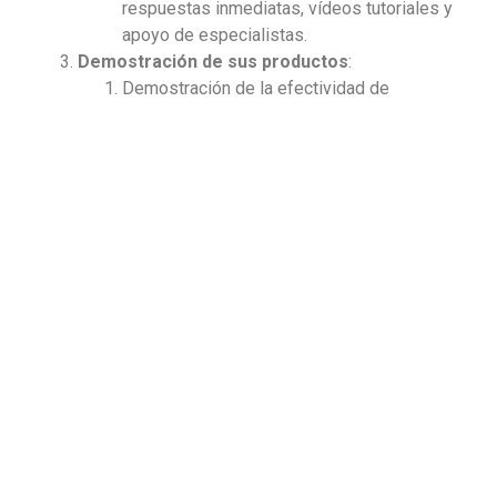
respuestas inmediatas, vídeos tutoriales y
apoyo de especialistas.
Demostración de sus productos
:
Demostración de la efectividad de
productos en situaciones reales (Tus
instalaciones).
Metodología que garantice una
demostración ágil, eficiente y
completamente medible.
Simulación de costos y rendimiento.
Soji
cuenta con todo lo que requieres para crear el
mejor plan de L+D para tu empresa:
Solicitar una demostración
Facebook
Twitter
LinkedIn